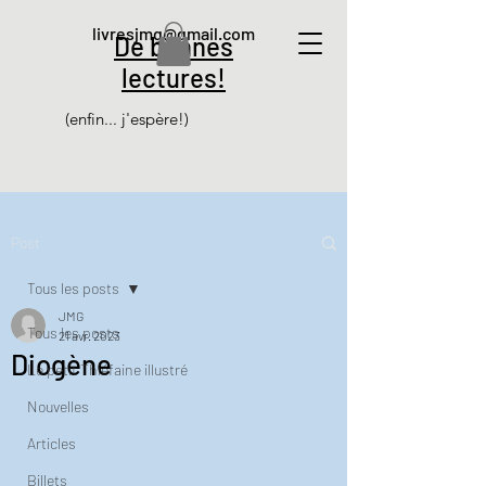
livresjmg@gmail.com
De bonnes
lectures!
(enfin... j'espère!)
Post
Tous les posts
JMG
Tous les posts
21 avr. 2023
Diogène
Le petit Thiéfaine illustré
Nouvelles
Articles
Billets