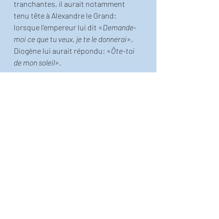
tranchantes, il aurait notamment 
tenu tête à Alexandre le Grand: 
lorsque l’empereur lui dit «
Demande-
moi ce que tu veux, je te le donnerai
», 
Diogène lui aurait répondu: «
Ôte-toi 
de mon soleil
». 
À savoir si Diogène n'était pas 
l'ancêtre de Brice de Nice... 
Cassssééééééé... 
Belle journée à toutes et à tous, avec 
ou sans soleil!
Le petit Thiéfaine illustré