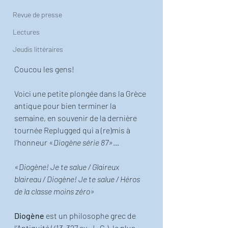
Revue de presse
Lectures
Jeudis littéraires
Coucou les gens!
Voici une petite plongée dans la Grèce 
antique pour bien terminer la 
semaine, en souvenir de la dernière 
tournée Replugged qui a (re)mis à 
l’honneur «
Diogène série 87»
… 
«Diogène! Je te salue / Glaireux 
blaireau / Diogène! Je te salue / Héros 
de la classe moins zéro»
Diogène
 est un philosophe grec de 
l’Antiquité (413-327 av. J.-C.), le plus 