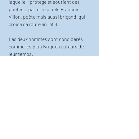
laquelle il protège et soutient des 
poètes… parmi lesquels François 
Villon, poète mais aussi brigand, qui 
croise sa route en 1458.
Les deux hommes sont considérés 
comme les plus lyriques auteurs de 
leur temps. 
Publication inspirée de l'ouvrage 
"Exercice de simple éducation avec dix 
fois le mot paradis", que vous pouvez
trouver en super promo ici!
!  
Le petit Thiéfaine illustré