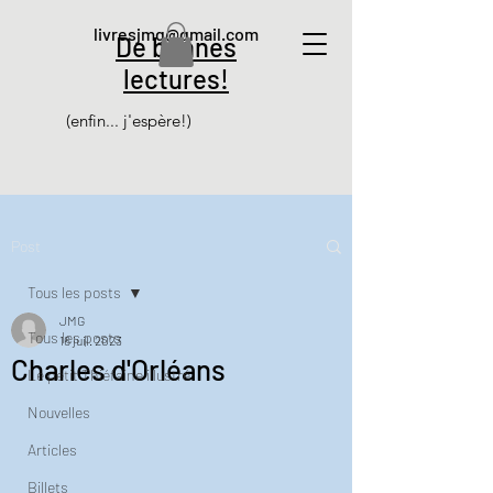
livresjmg@gmail.com
De bonnes
lectures!
(enfin... j'espère!)
Post
Tous les posts
JMG
Tous les posts
16 juil. 2023
Charles d'Orléans
Le petit Thiéfaine illustré
Nouvelles
Articles
Billets