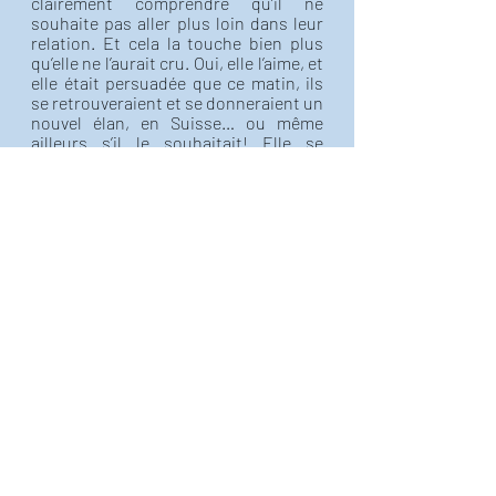
clairement comprendre qu’il ne 
souhaite pas aller plus loin dans leur 
relation. Et cela la touche bien plus 
qu’elle ne l’aurait cru. Oui, elle l’aime, et 
elle était persuadée que ce matin, ils 
se retrouveraient et se donneraient un 
nouvel élan, en Suisse… ou même 
ailleurs s’il le souhaitait! Elle se 
sentait prête à le suivre, n’importe où. 
Il n’avait qu’à demander. Elle était 
partante pour mille-et-une 
concessions, juste pour rester auprès 
de lui et se sentir plus forte encore. 
Mais elle se désespère de voir qu’il ne 
partage plus ce même enthousiasme. 
Le mot fin est en train de s’inscrire en 
encre indélébile au bas de la page. Il ne 
lui reste plus qu’à refermer le livre.
Il a toujours très envie d’elle. Mais dans 
son bouquet, Il y a aussi du lilas 
pourpre, symbole des premiers émois 
sentimentaux. Il voulait de nouveau 
tomber amoureux d’elle, lui refaire la 
cour. Il espérait évidemment avec 