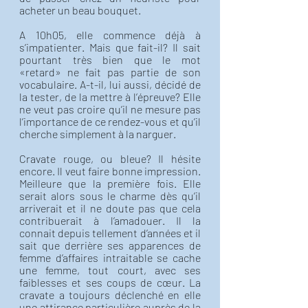
acheter un beau bouquet. 
A 10h05, elle commence déjà à 
s’impatienter. Mais que fait-il? Il sait 
pourtant très bien que le mot 
«retard» ne fait pas partie de son 
vocabulaire. A-t-il, lui aussi, décidé de 
la tester, de la mettre à l’épreuve? Elle 
ne veut pas croire qu’il ne mesure pas 
l’importance de ce rendez-vous et qu’il 
cherche simplement à la narguer. 
Cravate rouge, ou bleue? Il hésite 
encore. Il veut faire bonne impression. 
Meilleure que la première fois. Elle 
serait alors sous le charme dès qu’il 
arriverait et il ne doute pas que cela 
contribuerait à l’amadouer. Il la 
connait depuis tellement d’années et il 
sait que derrière ses apparences de 
femme d’affaires intraitable se cache 
une femme, tout court, avec ses 
faiblesses et ses coups de cœur. La 
cravate a toujours déclenché en elle 
une attirance particulière auprès de la 