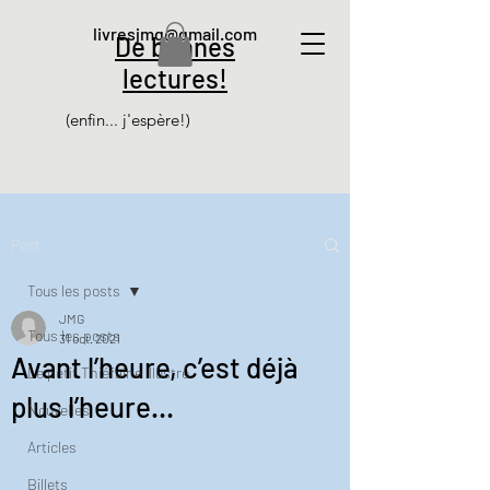
livresjmg@gmail.com
De bonnes
lectures!
(enfin... j'espère!)
Post
Tous les posts
JMG
Tous les posts
31 oct. 2021
Avant l’heure, c’est déjà
Le petit Thiéfaine illustré
plus l’heure…
Nouvelles
Articles
Billets