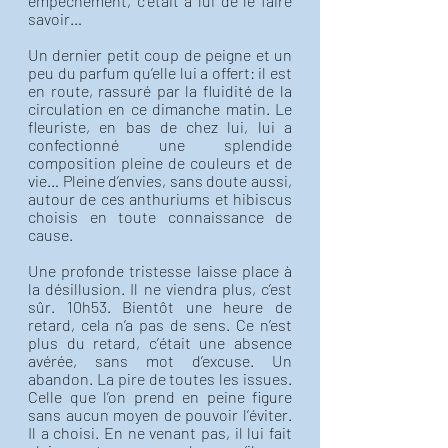
empêchement, c’était à lui de le faire 
savoir… 
Un dernier petit coup de peigne et un 
peu du parfum qu’elle lui a offert: il est 
en route, rassuré par la fluidité de la 
circulation en ce dimanche matin. Le 
fleuriste, en bas de chez lui, lui a 
confectionné une splendide 
composition pleine de couleurs et de 
vie… Pleine d’envies, sans doute aussi, 
autour de ces anthuriums et hibiscus 
choisis en toute connaissance de 
cause.
Une profonde tristesse laisse place à 
la désillusion. Il ne viendra plus, c’est 
sûr. 10h53. Bientôt une heure de 
retard, cela n’a pas de sens. Ce n’est 
plus du retard, c’était une absence 
avérée, sans mot d’excuse. Un 
abandon. La pire de toutes les issues. 
Celle que l’on prend en peine figure 
sans aucun moyen de pouvoir l’éviter. 
Il a choisi. En ne venant pas, il lui fait 