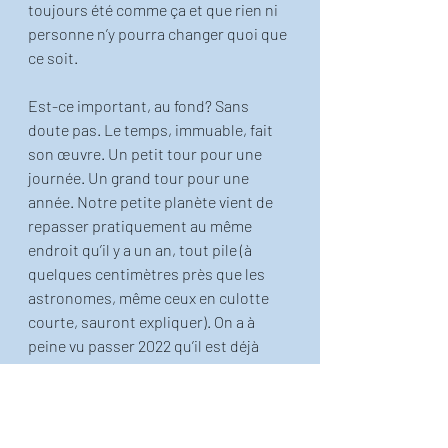
toujours été comme ça et que rien ni 
personne n’y pourra changer quoi que 
ce soit.
Est-ce important, au fond? Sans 
doute pas. Le temps, immuable, fait 
son œuvre. Un petit tour pour une 
journée. Un grand tour pour une 
année. Notre petite planète vient de 
repasser pratiquement au même 
endroit qu’il y a un an, tout pile (à 
quelques centimètres près que les 
astronomes, même ceux en culotte 
courte, sauront expliquer). On a à 
peine vu passer 2022 qu’il est déjà 
temps de se plonger dans 2023. 
De petits tours en petits tours, elle va 
avancer, et nous avec, vers de 