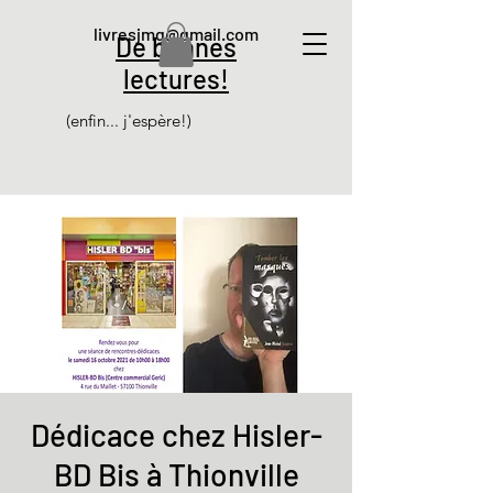
livresjmg@gmail.com
De bonnes
lectures!
(enfin... j'espère!)
Dédicace chez Hisler-
BD Bis à Thionville