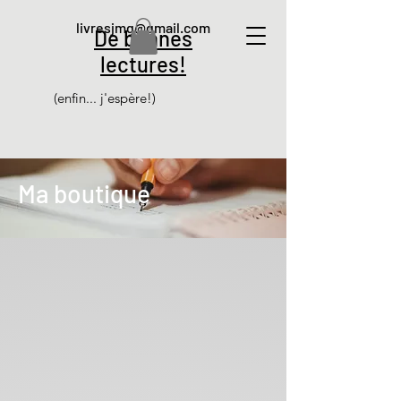
livresjmg@gmail.com
De bonnes
lectures!
(enfin... j'espère!)
Ma boutique
Retour au catalogue