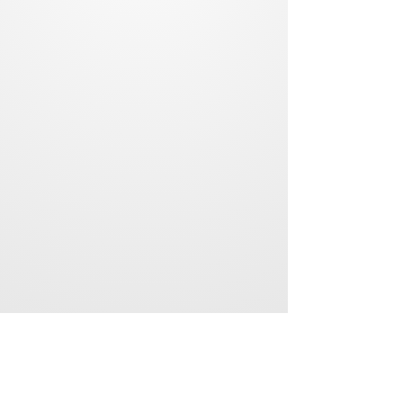
«Qui mourra verra» + «Et si...»
€42.00
En stock
Ajouter
Ajouter au Panier
Passer la commande
Détails du produit