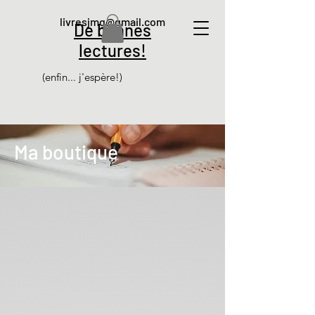
livresjmg@gmail.com
De bonnes
lectures!
(enfin... j'espère!)
Ma boutique
Désolé, ce produit n'est pas disponible
Mon Compte
Suivi de commande
Panier
Afficher les prix en :
EUR