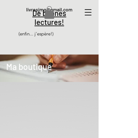
livresjmg@gmail.com
De bonnes
lectures!
(enfin... j'espère!)
Ma boutique
Retour au catalogue